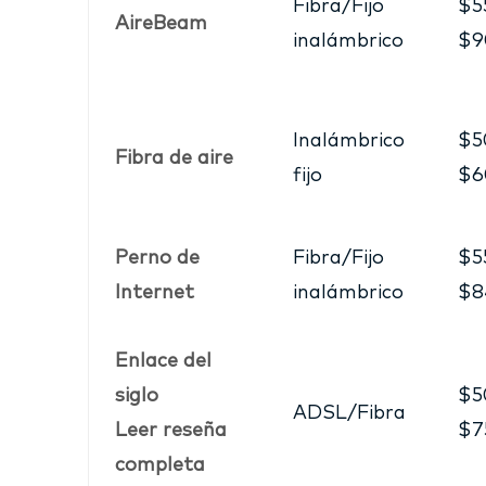
Fibra/Fijo
$5
AireBeam
inalámbrico
$9
Inalámbrico
$5
Fibra de aire
fijo
$6
Perno de
Fibra/Fijo
$5
Internet
inalámbrico
$8
Enlace del
siglo
$5
ADSL/Fibra
Leer reseña
$7
completa