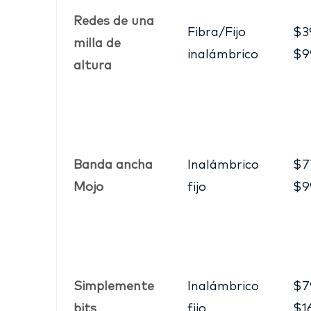
Redes de una
Fibra/Fijo
$3
milla de
inalámbrico
$9
altura
Banda ancha
Inalámbrico
$7
Mojo
fijo
$9
Simplemente
Inalámbrico
$7
bits
fijo
$1